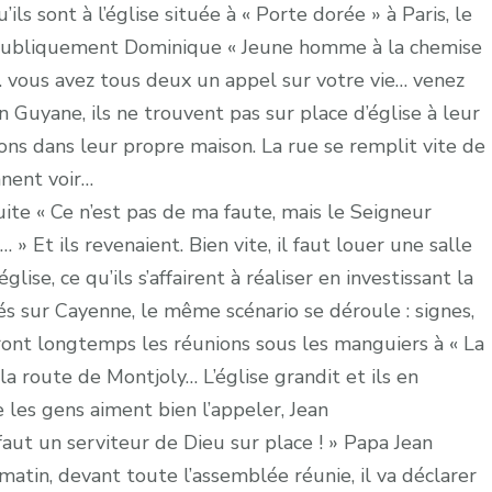
ils sont à l’église située à « Porte dorée » à Paris, le
t publiquement Dominique « Jeune homme à la chemise
… vous avez tous deux un appel sur votre vie… venez
en Guyane, ils ne trouvent pas sur place d’église à leur
ns dans leur propre maison. La rue se remplit vite de
nnent voir…
te « Ce n’est pas de ma faute, mais le Seigneur
… » Et ils revenaient. Bien vite, il faut louer une salle
lise, ce qu’ils s’affairent à réaliser en investissant la
tés sur Cayenne, le même scénario se déroule : signes,
ront longtemps les réunions sous les manguiers à « La
a route de Montjoly… L’église grandit et ils en
 les gens aiment bien l’appeler, Jean
aut un serviteur de Dieu sur place ! » Papa Jean
atin, devant toute l’assemblée réunie, il va déclarer