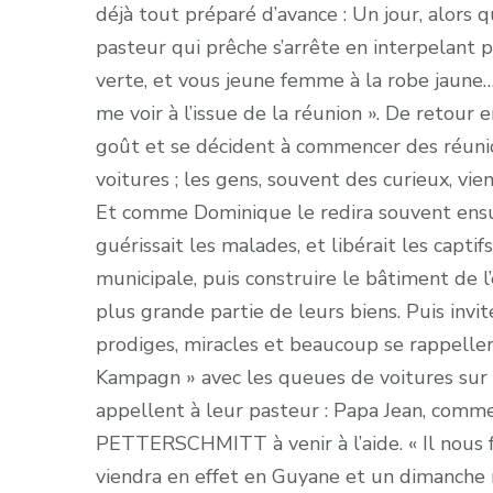
déjà tout préparé d’avance : Un jour, alors qu’
pasteur qui prêche s’arrête en interpelan
verte, et vous jeune femme à la robe jaune
me voir à l’issue de la réunion ». De retour 
goût et se décident à commencer des réunio
voitures ; les gens, souvent des curieux, vie
Et comme Dominique le redira souvent ensui
guérissait les malades, et libérait les captifs
municipale, puis construire le bâtiment de l’ég
plus grande partie de leurs biens. Puis invi
prodiges, miracles et beaucoup se rappelle
Kampagn » avec les queues de voitures sur l
appellent à leur pasteur : Papa Jean, comme
PETTERSCHMITT à venir à l’aide. « Il nous f
viendra en effet en Guyane et un dimanche m